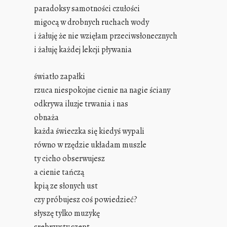
paradoksy samotności czułości
migocą w drobnych ruchach wody
i żałuję że nie wzięłam przeciwsłonecznych
i żałuję każdej lekcji pływania
światło zapałki
rzuca niespokojne cienie na nagie ściany
odkrywa iluzje trwania i nas
obnaża
każda świeczka się kiedyś wypali
równo w rzędzie układam muszle
ty cicho obserwujesz
a cienie tańczą
kpią ze słonych ust
czy próbujesz coś powiedzieć?
słyszę tylko muzykę