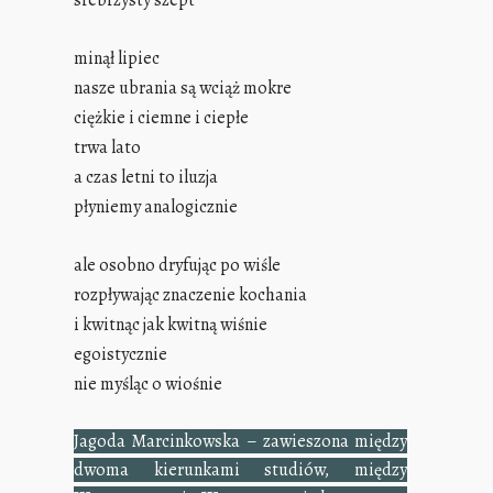
srebrzysty szept
minął lipiec
nasze ubrania są wciąż mokre
ciężkie i ciemne i ciepłe
trwa lato
a czas letni to iluzja
płyniemy analogicznie
ale osobno dryfując po wiśle
rozpływając znaczenie kochania
i kwitnąc jak kwitną wiśnie
e
goistycznie
nie myśląc o wiośnie
Jagoda Marcinkowska – zawieszona między
dwoma kierunkami studiów, między