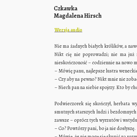
Czkawka
Magdalena Hirsch
Wersja audio
Nie ma żadnych białych królików, a na
Nikt cię nie poprowadzi; nie ma już
nieskończoność – codziennie na nowo mus
– Mówię panu, najlepsze lustra weneckie
– Czy aby na pewno? Nikt mnie nie zoba
– Niech pan na siebie spojrzy. Kto by c
Podwieczorek się skończył, herbata wy
smutnych starszych ludzi i bezdomnych ko
zawsze – oprócz tych wyrzutów i wstydu, 
– Co? Powtórzy pani, bo ja nie dosłyszę.
– Mówię, że nie mogę się skupić na rozmo