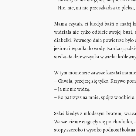
– Nie, nie, mi nie przeszkadza to pleksi,
Mama czytała ci kiedyś baśń o małej kr
widziała nie tylko odbicie swojej buzi
diabełki. Pewnego dnia powietrze było c
jeziora i wpadła do wody. Bardzo ją zdzi
siedziała dziewczynka w wieku królewny 
W tym momencie zawsze kazałaś mamie prz
– Chwila, przejrzę się tylko. Krzywo po
– Ja nic nie widzę.
– Bo patrzysz na mnie, spójrz w odbicie.
Szłaś kiedyś z młodszym bratem, wracali
Wasze cienie ciągnęły się po chodniku, a
stopy szeroko i wysoko podnosił kolana