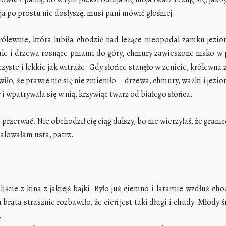
 ja po prostu nie dosłyszę, musi pani mówić głośniej.
ólewnie, która lubiła chodzić nad leżące nieopodal zamku jezioro
, ale i drzewa rosnące pniami do góry, chmury zawieszone nisko w 
zyste i lekkie jak witraże. Gdy słońce stanęło w zenicie, królewna
wiło, że prawie nic się nie zmieniło – drzewa, chmury, ważki i jezi
i wpatrywała się w nią, krzywiąc twarz od białego słońca.
erwać. Nie obchodził cię ciąg dalszy, bo nie wierzyłaś, że granic
malowałam usta, patrz.
ście z kina z jakiejś bajki. Było już ciemno i latarnie wzdłuż c
 brata strasznie rozbawiło, że cień jest taki długi i chudy. Młody ś
.