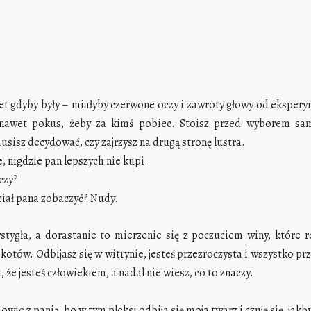
wet gdyby były – miałyby czerwone oczy i zawroty głowy od eksper
 nawet pokus, żeby za kimś pobiec. Stoisz przed wyborem sa
isz decydować, czy zajrzysz na drugą stronę lustra.
, nigdzie pan lepszych nie kupi.
czy?
hciał pana zobaczyć? Nudy.
stygła, a dorastanie to mierzenie się z poczuciem winy, które ro
tów. Odbijasz się w witrynie, jesteś przezroczysta i wszystko prze
że jesteś człowiekiem, a nadal nie wiesz, co to znaczy.
wie z panią, bo w tym pleksi odbija się moja twarz i czuję się, jak