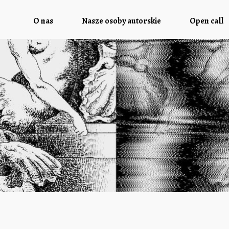
O nas
Nasze osoby autorskie
Open call