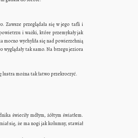
. Zawsze przeglądała się w jego tafli i
powietrzu i ważki, które przemykały jak
 za mocno wychyliła się nad powierzchnią
oro wyglądały tak samo. Na brzegu jeziora
ę lustra można tak łatwo przekroczyć.
hodnika świeciły mdłym, żółtym światłem.
miał się, że ma nogi jak kolumny, stawiał