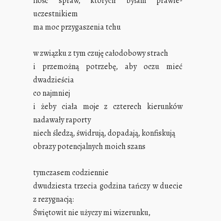
ilość spraw, których byłam prawie-
uczestnikiem
ma moc przygaszenia tchu
w związku z tym czuję całodobowy strach
i przemożną potrzebę, aby oczu mieć
dwadzieścia
co najmniej
i żeby ciała moje z czterech kierunków
nadawały raporty
niech śledzą, świdrują, dopadają, konfiskują
obrazy potencjalnych moich szans
tymczasem codziennie
dwudziesta trzecia godzina tańczy w duecie
z rezygnacją:
Świętowit nie użyczy mi wizerunku,