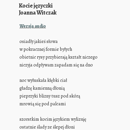
Kocie języczki
Joanna Witczak
Wersja audio
osiadły jakieś słowa
w pokracznej formie byłych
obietnic rysy przybierają kształt niczego
niczyja odpływam zapadam się na dno
noc wyłuskała kłębki ciał
gładzę kamienną dłonią
pieprzyki blizny tusz pod skórą
mrowią się pod palcami
szorstkim kocim językiem wylizuję
ostatnie ślady ze ślepej dłoni