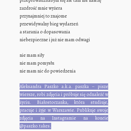
przeprowadziłabym się ale tam nie należę
zazdrość mnie wyżera
przynajmniej to znajome
przewidywalny bieg wydarzeń
a starania o dopasowania
niebezpieczne i już nie mam odwagi
nie mam siły
nie mam pomysłu
nie mam nic do powiedzenia
Aleksandra Paszko a.k.a. paszka – pisze
wiersze, robi zdjęcia i próbuje się odnaleźć w
życiu. Białostoczanka, która studiuje,
pracuje i żyje w Warszawie. Publikuje swoje
zdjęcia na Instagramie na koncie
@paszko.takes.