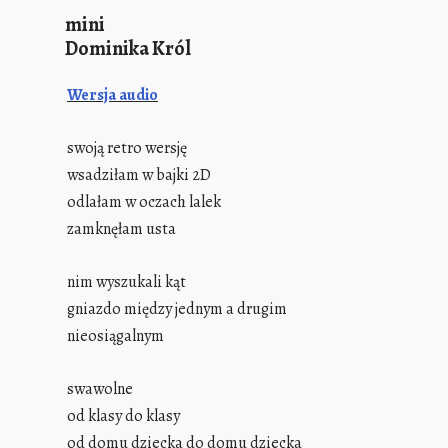
mini
Dominika Król
Wersja audio
swoją retro wersję
wsadziłam w bajki 2D
odlałam w oczach lalek
zamknęłam usta
nim wyszukali kąt
gniazdo między jednym a drugim
nieosiągalnym
swawolne
od klasy do klasy
od domu dziecka do domu dziecka