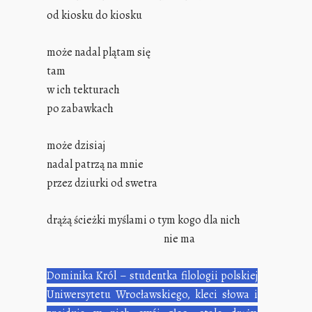
od kiosku do kiosku
może nadal plątam się
tam
w ich tekturach
po zabawkach
może dzisiaj
nadal patrzą na mnie
przez dziurki od swetra
drążą ścieżki myślami o tym kogo dla nich
nie ma
Dominika Król – studentka filologii polskiej
Uniwersytetu Wrocławskiego, kleci słowa i