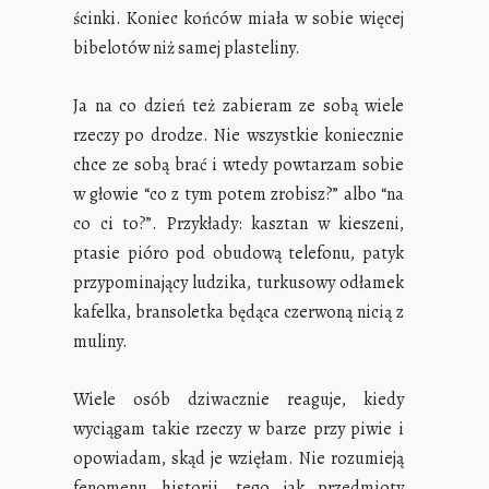
ścinki. Koniec końców miała w sobie więcej
bibelotów niż samej plasteliny.
Ja na co dzień też zabieram ze sobą wiele
rzeczy po drodze. Nie wszystkie koniecznie
chce ze sobą brać i wtedy powtarzam sobie
w głowie “co z tym potem zrobisz?” albo “na
co ci to?”. Przykłady: kasztan w kieszeni,
ptasie pióro pod obudową telefonu, patyk
przypominający ludzika, turkusowy odłamek
kafelka, bransoletka będąca czerwoną nicią z
muliny.
Wiele osób dziwacznie reaguje, kiedy
wyciągam takie rzeczy w barze przy piwie i
opowiadam, skąd je wzięłam. Nie rozumieją
fenomenu historii, tego jak przedmioty