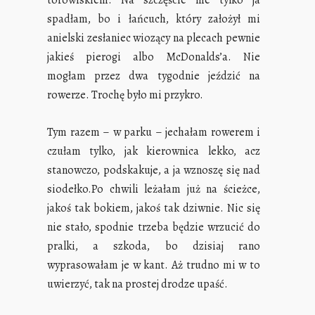
torowiskiem. Na szczęście nie tylko ja
spadłam, bo i łańcuch, który założył mi
anielski zesłaniec wiozący na plecach pewnie
jakieś pierogi albo McDonalds’a. Nie
mogłam przez dwa tygodnie jeździć na
rowerze. Trochę było mi przykro.
Tym razem – w parku – jechałam rowerem i
czułam tylko, jak kierownica lekko, acz
stanowczo, podskakuje, a ja wznoszę się nad
siodełko.Po chwili leżałam już na ścieżce,
jakoś tak bokiem, jakoś tak dziwnie. Nic się
nie stało, spodnie trzeba będzie wrzucić do
pralki, a szkoda, bo dzisiaj rano
wyprasowałam je w kant. Aż trudno mi w to
uwierzyć, tak na prostej drodze upaść.