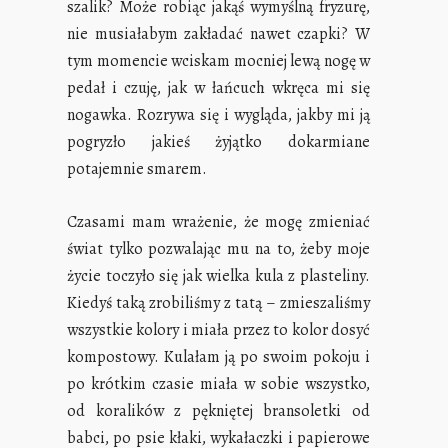
szalik? Może robiąc jakąś wymyślną fryzurę,
nie musiałabym zakładać nawet czapki? W
tym momencie wciskam mocniej lewą nogę w
pedał i czuję, jak w łańcuch wkręca mi się
nogawka. Rozrywa się i wygląda, jakby mi ją
pogryzło jakieś żyjątko dokarmiane
potajemnie smarem.
Czasami mam wrażenie, że mogę zmieniać
świat tylko pozwalając mu na to, żeby moje
życie toczyło się jak wielka kula z plasteliny.
Kiedyś taką zrobiliśmy z tatą – zmieszaliśmy
wszystkie kolory i miała przez to kolor dosyć
kompostowy. Kulałam ją po swoim pokoju i
po krótkim czasie miała w sobie wszystko,
od koralików z pękniętej bransoletki od
babci, po psie kłaki, wykałaczki i papierowe