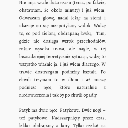
Nie mija wcale dużo czasu (teraz, po fakcie,
obstawiam, że około minuty) i już wiem.
Odwracam głowę, nadal leżąc na ziemi i
ukazuje mi się niespotykany widok. Widzę
to, co pod zieloną, obdrapaną ławką. Tam,
gdzie nie dosięga wzrok przechodniów,
rośnie wysoka trawa, ale nagle, w tej
beznadziejnej teoretycznie sytuacji, widzę to
wszystko właśnie ja. I już wiem dlaczego. W
trawie dostrzegam podłużny kształt. Po
chwili trzymam to w dłoni i aż muszę
podnieść ręce, które naturalnie z
niedowierzenia i tak by po chwili opadły.
Patyk ma dwie ręce. Patykowe. Dwie nogi –
też patykowe. Nadszarpnięty przez czas,
lekko obdrapany z kory. Tylko czekał na