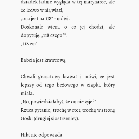
dziadek ładnie wygląda w tej marynarce, ale
że ledwo w nią wlazł,
„ona jest na 118” - mówi.
Doskonale wiem, o co jej chodzi, ale
dopytuję: „118 czego?”.
„118 cm”.
Babcia jest krawcową.
Chwali granatowy krawat i mówi, że jest
lepszy od tego beżowego w ciapki, który
miała.
„No, powiedziałabyś, że on nie żyje?”
Rzuca pytanie, trochę w eter, trochę w stronę
Gośki (drugiej siostrzenicy).
Nikt nie odpowiada.