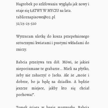
Nagrobek po szlifowaniu wygląda jak nowy i
staje się ŁATWY W MYCIU na lata.
tablicenapisowe@o2.pl
32/25-25-320
Wyrzucam ulotkę do kosza przepełnionego
sztucznymi kwiatami i pustymi wkładami do
zniczy.
Babcia przeżywa ten dół. Mówi, że jakieś
niepociumane te grabarze… Mieli na płytko,
żeby nie zahaczyć o Jacka. Ale że „może i
dobrze, bo ja będę na dziadku. A będzie
jeszcze miejsce, jakby kto się chciał
pochować”.
Tomek ściąga w busie marynarkę. Babcia