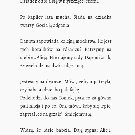
Dziadek odbija się w błyszczącej czerni.
Po kaplicy lata mucha. Siada na dziadka
twarzy. Gosia ją odgania.
Danuta zapowiada kolejną modlitwę. Ile jest
tych koralików na różańcu? Patrzymy na
siebie z Alicją. Nie dajemy rady. Daje mi znak,
że wychodzi na dwór. Idę za nią.
Jesteśmy na dworze. Mówi, żebym patrzyła,
czy babcia idzie, bo pali fajkę.
Podchodzi do nas Tomek, pyta co za gówno
pali Alicja i po co. Ona mówi, żeby się lepiej
zapytał „co na grzale”. Śmiejemy się.
Widzę, że idzie babcia. Daję sygnał Alicji.