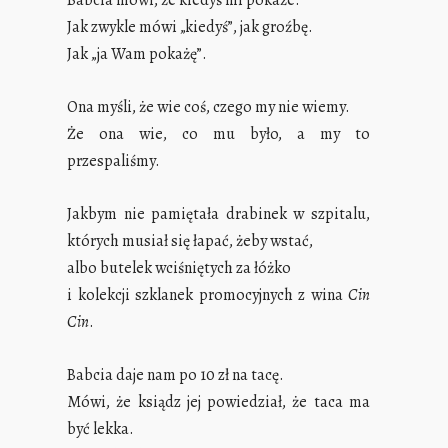
Babcia mówi, że kiedyś mi pokaże.
Jak zwykle mówi „kiedyś”, jak groźbę.
Jak „ja Wam pokażę”.
Ona myśli, że wie coś, czego my nie wiemy.
Że ona wie, co mu było, a my to
przespaliśmy.
Jakbym nie pamiętała drabinek w szpitalu,
których musiał się łapać, żeby wstać,
albo butelek wciśniętych za łóżko
i kolekcji szklanek promocyjnych z wina
Cin
Cin
.
Babcia daje nam po 10 zł na tacę.
Mówi, że ksiądz jej powiedział, że taca ma
być lekka.