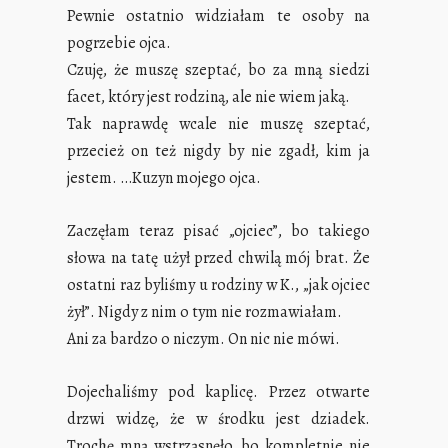
Pewnie ostatnio widziałam te osoby na
pogrzebie ojca.
Czuję, że muszę szeptać, bo za mną siedzi
facet, który jest rodziną, ale nie wiem jaką.
Tak naprawdę wcale nie muszę szeptać,
przecież on też nigdy by nie zgadł, kim ja
jestem. …Kuzyn mojego ojca.
Zaczęłam teraz pisać „ojciec”, bo takiego
słowa na tatę użył przed chwilą mój brat. Że
ostatni raz byliśmy u rodziny w K., „jak ojciec
żył”. Nigdy z nim o tym nie rozmawiałam.
Ani za bardzo o niczym. On nic nie mówi.
Dojechaliśmy pod kaplicę. Przez otwarte
drzwi widzę, że w środku jest dziadek.
Trochę mną wstrząsnęło, bo kompletnie nie