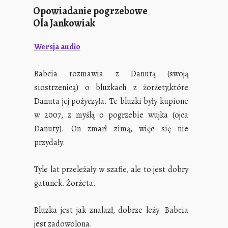
Opowiadanie pogrzebowe
Ola Jankowiak
Wersja audio
Babcia rozmawia z Danutą (swoją
siostrzenicą) o bluzkach z żorżety,które
Danuta jej pożyczyła. Te bluzki były kupione
w 2007, z myślą o pogrzebie wujka (ojca
Danuty). On zmarł zimą, więc się nie
przydały.
Tyle lat przeleżały w szafie, ale to jest dobry
gatunek. Żorżeta.
Bluzka jest jak znalazł, dobrze leży. Babcia
jest zadowolona.