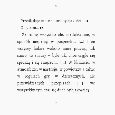
*
– Prześladuje mnie zmora bylejakości…
11
– Oh go on…
12
– Że robię wszystko źle, niedokładnie, w
sposób niepełny, w pośpiechu. […] I że
wszyscy ludzie wokoło mnie pracują tak
samo, to znaczy – byle jak, choć ciągle się
śpieszą i są zmęczeni. […] W klimacie, w
atmosferze, w nastroju, w powietrzu a także
w regułach gry, w dziwacznych, nie
przewidzianych przepisach […] we
wszystkim tym czai się duch bylejakości
13
.
*