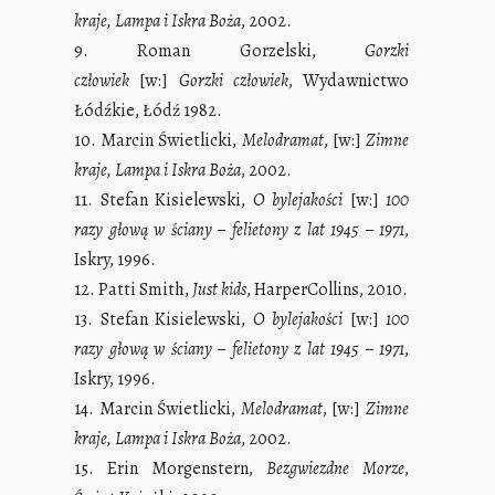
kraje, Lampa i Iskra Boża
, 2002.
9. Roman Gorzelski,
Gorzki
człowiek
[w:]
Gorzki człowiek
, Wydawnictwo
Łódźkie, Łódź 1982.
10. Marcin Świetlicki,
Melodramat
, [w:]
Zimne
kraje, Lampa i Iskra Boża
, 2002.
11. Stefan Kisielewski,
O bylejakości
[w:]
100
razy głową w ściany – felietony z lat 1945 – 1971
,
Iskry, 1996.
12. Patti Smith,
Just kids
, HarperCollins, 2010.
13. Stefan Kisielewski,
O bylejakości
[w:]
100
razy głową w ściany – felietony z lat 1945 – 1971
,
Iskry, 1996.
14. Marcin Świetlicki,
Melodramat
, [w:]
Zimne
kraje, Lampa i Iskra Boża
, 2002.
15. Erin Morgenstern,
Bezgwiezdne Morze
,