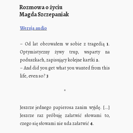
Rozmowa o życiu
Magda Szczepaniak
Wersja audio
– Od lat obcowałem w sobie z tragedią
1
.
Optymistyczny żywy trup, wsparty na
poduszkach, zapisujący kolejne kartki
2
.
– And did you get what you wanted from this
life, even so?
3
*
Jeszcze jednego papierosa zanim wyjdę. […]
Jeszcze raz próbuję załatwić słowami to,
czego się słowami nie uda załatwić
4
.