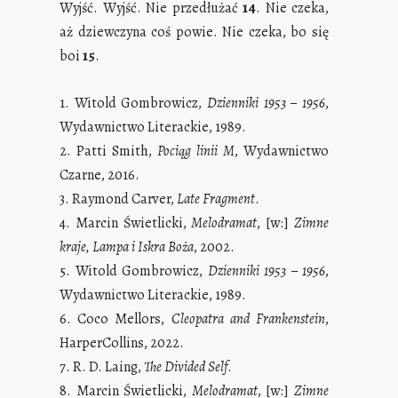
Wyjść. Wyjść. Nie przedłużać
14
. Nie czeka,
aż dziewczyna coś powie. Nie czeka, bo się
boi
15
.
1. Witold Gombrowicz,
Dzienniki 1953 – 1956
,
Wydawnictwo Literackie, 1989.
2. Patti Smith,
Pociąg linii M
, Wydawnictwo
Czarne, 2016.
3. Raymond Carver,
Late Fragment
.
4. Marcin Świetlicki,
Melodramat
, [w:]
Zimne
kraje, Lampa i Iskra Boża
, 2002.
5. Witold Gombrowicz,
Dzienniki 1953 – 1956
,
Wydawnictwo Literackie, 1989.
6. Coco Mellors,
Cleopatra and Frankenstein
,
HarperCollins, 2022.
7. R. D. Laing,
The Divided Self
.
8. Marcin Świetlicki,
Melodramat
, [w:]
Zimne