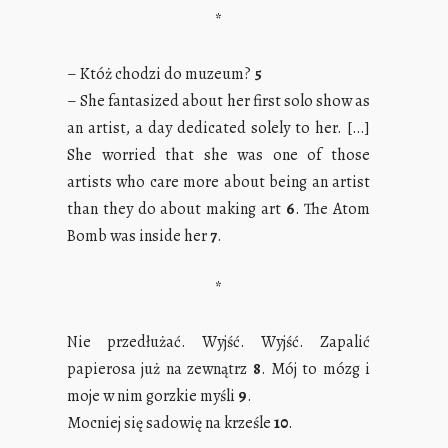
*
– Któż chodzi do muzeum?
5
– She fantasized about her first solo show as
an artist, a day dedicated solely to her. […]
She worried that she was one of those
artists who care more about being an artist
than they do about making art
6
. The Atom
Bomb was inside her
7
.
*
Nie przedłużać. Wyjść. Wyjść. Zapalić
papierosa już na zewnątrz
8
. Mój to mózg i
moje w nim gorzkie myśli
9
.
Mocniej się sadowię na krześle
10
.