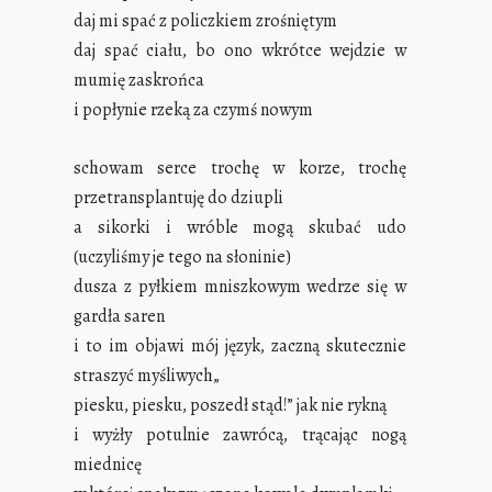
daj mi spać z policzkiem zrośniętym
daj spać ciału, bo ono wkrótce wejdzie w
mumię zaskrońc
a
i popłynie rzeką za czymś nowym
schowam serce trochę w korze, trochę
przetransplantuję do dziupli
a sikorki i wróble mogą skubać udo
(uczyliśmy je tego na słoninie)
dusza z pyłkiem mniszkowym wedrze się w
gardła saren
i to im objawi mój język, zaczną skutecznie
straszyć myśliwych„
piesku, piesku, poszedł stąd!” jak nie rykną
i wyżły potulnie zawrócą, trącając nogą
miednicę