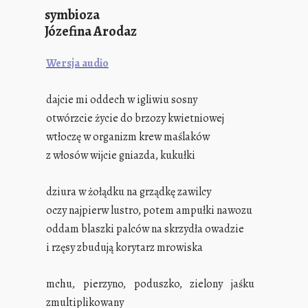
symbioza
Józefina Arodaz
Wersja audio
dajcie mi oddech w igliwiu sosny
otwórzcie życie do brzozy kwietniowej
wtłoczę w organizm krew maślaków
z włosów wijcie gniazda, kukułki
dziura w żołądku na grządkę zawilcy
oczy najpierw lustro, potem ampułki nawozu
oddam blaszki palców na skrzydła owadzie
i rzęsy zbudują korytarz mrowiska
mchu, pierzyno, poduszko, zielony jaśku
zmultiplikowany