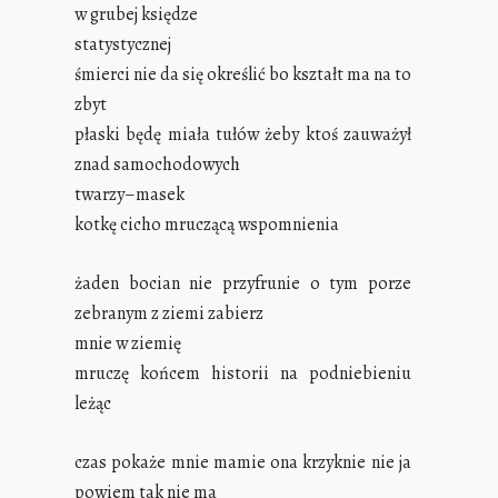
w grubej księdze
statystycznej
śmierci nie da się określić bo kształt ma na to
zbyt
płaski będę miała tułów żeby ktoś zauważył
znad samochodowych
twarzy–masek
kotkę cicho mruczącą wspomnienia
żaden bocian nie przyfrunie o tym porze
zebranym z ziemi zabierz
mnie w ziemię
mruczę końcem historii na podniebieniu
leżąc
czas pokaże mnie mamie ona krzyknie nie ja
powiem tak nie ma