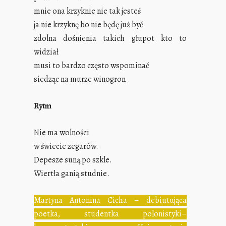
mnie ona krzyknie nie tak jesteś
ja nie krzyknę bo nie będę już być
zdolna dośnienia takich głupot kto to
widział
musi to bardzo często wspominać
siedząc na murze winogron
Rytm
Nie ma wolności
w świecie zegarów.
Depesze suną po szkle.
Wiertła ganią studnie.
Martyna Antonina Cicha – debiutująca
poetka, studentka polonistyki–