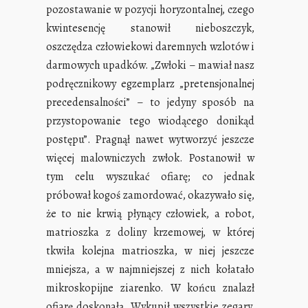
pozostawanie w pozycji horyzontalnej, czego
kwintesencję stanowił nieboszczyk,
oszczędza człowiekowi daremnych wzlotów i
darmowych upadków. „Zwłoki – mawiał nasz
podręcznikowy egzemplarz „pretensjonalnej
precedensalności” – to jedyny sposób na
przystopowanie tego wiodącego donikąd
postępu”. Pragnął nawet wytworzyć jeszcze
więcej malowniczych zwłok. Postanowił w
tym celu wyszukać ofiarę; co jednak
próbował kogoś zamordować, okazywało się,
że to nie krwią płynący człowiek, a robot,
matrioszka z doliny krzemowej, w której
tkwiła kolejna matrioszka, w niej jeszcze
mniejsza, a w najmniejszej z nich kołatało
mikroskopijne ziarenko. W końcu znalazł
ofiarę doskonałą. Wykupił wszystkie zegary,