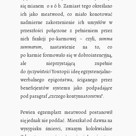
się mianem o s ó b. Zamiast tego określano
ich jako meatwood, co miało konotować
nadmierne zakorzenienie ich umysłów w
przeszłości połączone z pełnieniem przez
nich funkcji po-karmowej – czyli,
summa
summarum
, nastawienie na to, co
po karmie formowało się w dobrointencyjną,
ale nieprzystającą zupełnie
do
życzywistości
Youtopii ideę egzystencjalno-
werbalnego epigoństwa, ściganego przez
beneficjentów systemu jako podpadające
pod paragraf „czczego kontynuatorstwa”.
Pewien egzemplarz meatwood postanowił
się jednak nie poddać. Mieszkał od dawna na
wysypisku śmierci, zwanym kolokwialnie