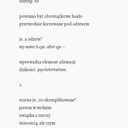
existing.
to
powinno być obowiązkowe hasło
przewodnie kierowane pod adresem
ja
. a odzew?
my name is ego. alter ego
–
wprowadza element afirmacji
dzikości.
psychoterrarium
.
2.
status
ja
: „to skomplikowane”.
jestem w wolnym
związku z rzeczy
wistością; ale czym