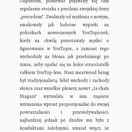
Odpustem, ponieważ pojawiały się tam
regularnie stoiska z preclami swojskiej firmy
„precedens”. Zwalniały od myślenia o nowym,
smakowały jak babcine wypieki na
policzkach nowoczesnych YouTopiczek,
kiedy na chwilę przestawały myśleć o
figurowaniu w YouTopie, a zamiast tego
wychodziły na błonia jak przebiśniegi po
zimie, żeby opalać się na kolor stracciatelli
całkiem YouTop-less. Nasz meatwood being
był tradycjonalistą: lubił wschody i zachody
słońca oraz wszelkie plenery, nawet „ta chała
Niagara” wyzwalała w nim rzęsiste
wzruszenia wprost proporcjonalne do swojej
powtarzalności i przewidywalności;
najbardziej jednak po drodze mu było z
konduktami żałobnymi, uważał wręcz, że