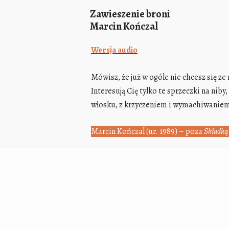
Zawieszenie broni
Marcin Kończal
Wersja audio
Mówisz, że już w ogóle nie chcesz się ze
Interesują Cię tylko te sprzeczki na nib
włosku, z krzyczeniem i wymachiwaniem 
Marcin Kończal (ur. 1989) – poza
Składk