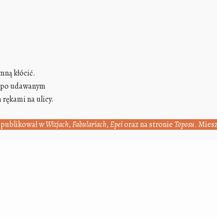
 mną kłócić.
y, po udawanym
rękami na ulicy.
ą
publikował w
Wizjach
,
Fabulariach
,
Epei
oraz na stronie
Toposu
. Mies