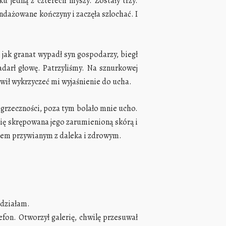
u jedną z czterech myszy. Zostały trzy.
ndażowane kończyny i zaczęła szlochać. I
jak granat wypadł syn gospodarzy, biegł
adarł głowę. Patrzyliśmy. Na sznurkowej
owił wykrzyczeć mi wyjaśnienie do ucha.
grzeczności, poza tym bolało mnie ucho.
się skrępowana jego zarumienioną skórą i
chem przywianym z daleka i zdrowym.
edziałam.
fon. Otworzył galerię, chwilę przesuwał