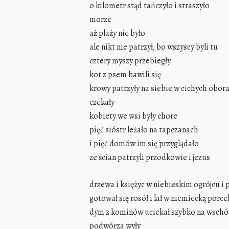
o kilometr stąd tańczyło i straszyło
morze
aż plaży nie było
ale nikt nie patrzył, bo wszyscy byli tu
cztery myszy przebiegły
kot z psem bawili się
krowy patrzyły na siebie w cichych obor
czekały
kobiety we wsi były chore
pięć sióstr leżało na tapczanach
i pięć domów im się przyglądało
ze ścian patrzyli przodkowie i jezus
drzewa i księżyc w niebieskim ogrójcu i
gotował się rosół i lał w niemiecką porcel
dym z kominów uciekał szybko na wsch
podwórza wyły