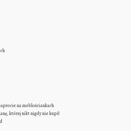
ach
 paprocie na meblościankac
h
anę, której nikt nigdy nie kupił
ód