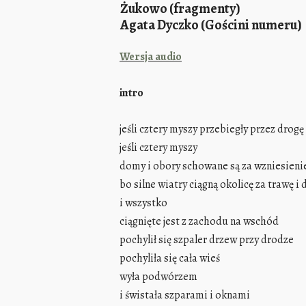
Żukowo (fragmenty)
Agata Dyczko (Gościni numeru)
Wersja audio
intro
jeśli cztery myszy przebiegły przez drogę
jeśli cztery myszy
domy i obory schowane są za wzniesie
ni
bo silne wiatry ciągną okolicę za trawę i
i wszystko
ciągnięte jest z zachodu na wschód
pochylił się szpaler drzew przy drodze
pochyliła się cała wieś
wyła podwórzem
i świstała szparami i oknami