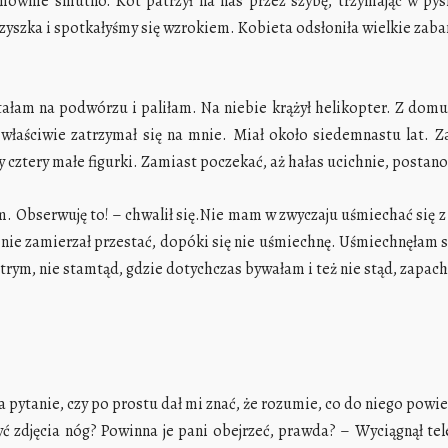
ymownie smutno. Kot patrzył na nas przez szybę, trzymając w pysk
rzyszka i spotkałyśmy się wzrokiem. Kobieta odsłoniła wielkie zaba
łam na podwórzu i paliłam. Na niebie krążył helikopter. Z domu 
właściwie zatrzymał się na mnie. Miał około siedemnastu lat. Z
 cztery małe figurki. Zamiast poczekać, aż hałas ucichnie, postan
 Obserwuję to! – chwalił się.Nie mam w zwyczaju uśmiechać się z 
by nie zamierzał przestać, dopóki się nie uśmiechnę. Uśmiechnęłam 
rym, nie stamtąd, gdzie dotychczas bywałam i też nie stąd, zapa
 pytanie, czy po prostu dał mi znać, że rozumie, co do niego powi
 zdjęcia nóg? Powinna je pani obejrzeć, prawda? – Wyciągnął tele