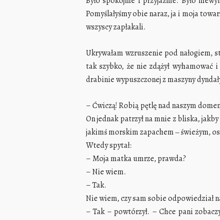
Było spokojnie i przyjaźnie. Było niew
Pomyślałyśmy obie naraz, ja i moja towa
wszyscy zapłakali.
Ukrywałam wzruszenie pod nałogiem, sta
tak szybko, że nie zdążył wyhamować i 
drabinie wypuszczonej z maszyny dyndały
– Ćwiczą! Robią pętlę nad naszym domem.
On jednak patrzył na mnie z bliska, jak
jakimś morskim zapachem ‒ świeżym, ost
Wtedy spytał:
– Moja matka umrze, prawda?
– Nie wiem.
– Tak.
Nie wiem, czy sam sobie odpowiedział na
– Tak – powtórzył. – Chce pani zobaczyć