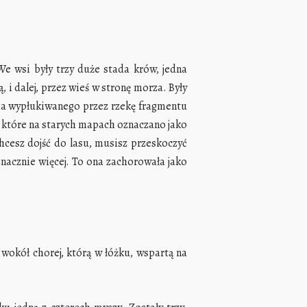
We wsi były trzy duże stada krów, jedna
, i dalej, przez wieś w stronę morza. Były
ia wypłukiwanego przez rzekę fragmentu
a, które na starych mapach oznaczano jako
chcesz dojść do lasu, musisz przeskoczyć
znacznie więcej. To ona zachorowała jako
okół chorej, którą w łóżku, wspartą na