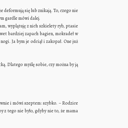
e deformują się lub znikają. To, czego nie
ym gardle mówi dalej.
, wyplątuję z nich szkielety ryb, ptasie
awet bardziej zapach bagien, mokradeł w
nogi. Ja bym je odciął i zakopał. One już
tką. Dlatego myślę sobie, czy można by ją
ownie i mówi szeptem: szybko. – Rodzice
by z tego nie było, gdyby nie to, że mama