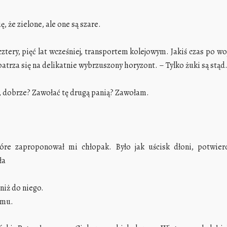
ę, że zielone, ale one są szare.
ztery, pięć lat wcześniej, transportem kolejowym. Jakiś czas po woj
rza się na delikatnie wybrzuszony horyzont. – Tylko żuki są stąd.
, dobrze? Zawołać tę drugą panią? Zawołam.
tóre zaproponował mi chłopak. Było jak uścisk dłoni, potwie
ła
niż do niego.
omu.