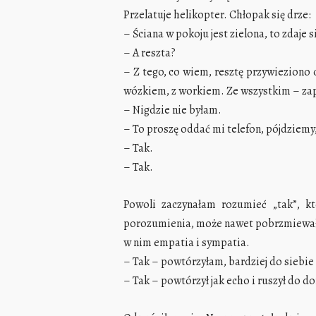
Przelatuje helikopter. Chłopak się drze:
– Ściana w pokoju jest zielona, to zdaje si
– A reszta?
– Z tego, co wiem, resztę przywieziono c
wózkiem, z workiem. Ze wszystkim – zapat
– Nigdzie nie byłam.
– To proszę oddać mi telefon, pójdziemy
– Tak.
– Tak.
Powoli zaczynałam rozumieć „tak”, k
porozumienia, może nawet pobrzmiewa
w nim empatia i sympatia.
– Tak – powtórzyłam, bardziej do siebie 
– Tak – powtórzył jak echo i ruszył do d