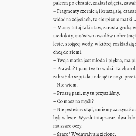
palcem po ekranie, znalazł zdjęcia, zawah
– Fragmenty czernieją i kruszą się, czasa
widać na zdjęciach, to cierpienie matki
– Mamy tutaj taki staw, zarasta grubą w
niedoloty, mnóstwo owadów i obrośnięte
lesie, stojącej wody, w której rozkładaj
chcą do ziemi.
– Twoja matka jest młoda i piękna, ma pi
– Prawda? I pani też to widzi. Ta chorob
zabrać do szpitala i odciąć te nogi, prz
– Nie wiem.
– Proszę pani, my tu przyszliśmy.
– Co masz na myśli?
– Nie jesteśmy stąd, umiemy zaczynać o
byli w lesie. Wyszli tutaj zaraz, dwa ki
ma szare oczy.
– Szare? Wydawały się zielone.