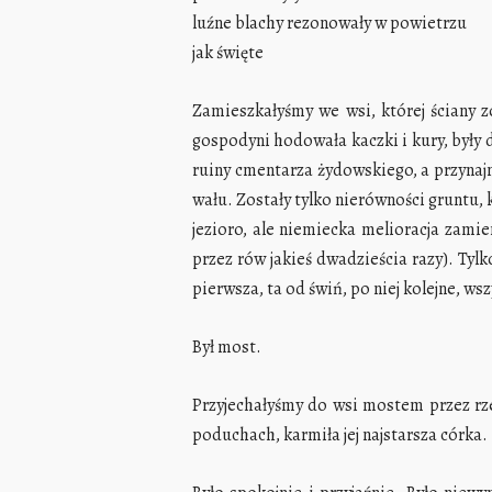
luźne blachy rezonowały w powietrzu
jak święte
Zamieszkałyśmy we wsi, której ściany z
gospodyni hodowała kaczki i kury, były dw
ruiny cmentarza żydowskiego, a przyna
wału. Zostały tylko nierówności gruntu, 
jezioro, ale niemiecka melioracja zamie
przez rów jakieś dwadzieścia razy). Tyl
pierwsza, ta od świń, po niej kolejne, ws
Był most.
Przyjechałyśmy do wsi mostem przez rz
poduchach, karmiła jej najstarsza córka.