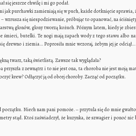
ał się jeszcze chwilę i mi go podał.
mi jak purchawki zamieniają się w puch, każde dotknięcie sprawia, ż
… – wzrusza się niespodziewanie, próbując to opanować, na ściśnięt
arstwą glonów, glony tworzą kożuch. Późnym latem, kiedy je zbieram
 śmieci, butelki. Te nogi mają zapach wody z tego stawu albo n
ą się drewno i ziemia… Poprosiła mnie wczoraj, żebym jej je odciął… 
ękną twarz, taką świetlistą. Zawsze tak wyglądała?
a przyszła z zewnątrz i to nie jest ona, ta choroba nie jest moją ma
etoczyć krew? Odłączyć ją od obcej choroby. Zacząć od początku.
d początku. Niech nam pani pomoże. ‒ przytula się do mnie gwałt
lometry stąd. Ktoś zaświadczył, że kuzynka, że szwagier i ponoć nic 