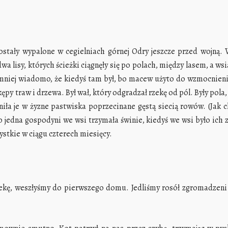
ostały wypalone w cegielniach górnej Odry jeszcze przed wojną. 
a lisy, których ścieżki ciągnęły się po polach, między lasem, a wsią
jmniej wiadomo, że kiedyś tam był, bo macew użyto do wzmocnien
kępy traw i drzewa. Był wał, który odgradzał rzekę od pól. Były pol
niła je w żyzne pastwiska poprzecinane gęstą siecią rowów. (Jak 
ko jedna gospodyni we wsi trzymała świnie, kiedyś we wsi było ich 
zystkie w ciągu czterech miesięcy.
ekę, weszłyśmy do pierwszego domu. Jedliśmy rosół zgromadzeni w