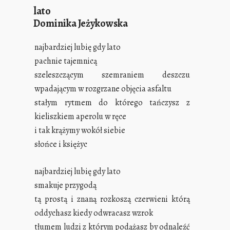
lato
Dominika Jeżykowska
najbardziej lubię gdy lato
pachnie tajemnicą
szeleszczącym szemraniem deszczu
wpadającym w rozgrzane objęcia asfaltu
stałym rytmem do którego tańczysz z
kieliszkiem aperolu w ręce
i tak krążymy wokół siebie
słońce i księżyc
najbardziej lubię gdy lato
smakuje przygodą
tą prostą i znaną rozkoszą czerwieni którą
oddychasz kiedy odwracasz wzrok
tłumem ludzi z którym podążasz by odnaleźć