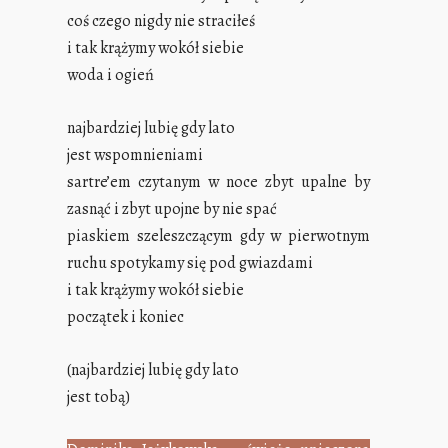
coś czego nigdy nie straciłeś
i tak krążymy wokół siebie
woda i ogień
najbardziej lubię gdy lato
jest wspomnieniami
sartre’em czytanym w noce zbyt upalne by
zasnąć i zbyt upojne by nie spać
piaskiem szeleszczącym gdy w pierwotnym
ruchu spotykamy się pod gwiazdami
i tak krążymy wokół siebie
początek i koniec
(najbardziej lubię gdy lato
jest tobą)