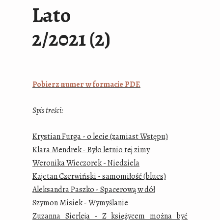
Lato
2/2021 (2)
Pobierz numer w formacie PDF.
Spis treści:
Krystian Furga - o lecie (zamiast Wstępu)
Klara Mendrek - Było letnio tej zimy
Weronika Wieczorek - Niedziela
Kajetan Czerwiński - samomiłość (blues)
Aleksandra Paszko - Spacerową w dół
Szymon Misiek - Wymyślanie
Zuzanna Sierleja - Z księżycem można być