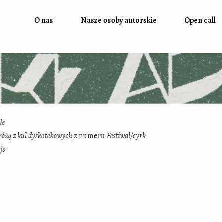
O nas
Nasze osoby autorskie
Open call
le
różą z kul dyskotekowych
z numeru
Festiwal/cyrk
js