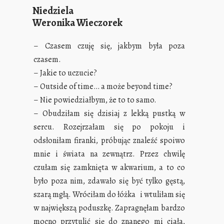
Niedziela
Weronika Wieczorek
– Czasem czuję się, jakbym była poza
czasem.
– Jakie to uczucie?
– Outside of time… a może beyond time?
– Nie powiedziałbym, że to to samo.
– Obudziłam się dzisiaj z lekką pustką w
sercu. Rozejrzałam się po pokoju i
odsłoniłam firanki, próbując znaleźć spoiwo
mnie i świata na zewnątrz.
Przez chwilę
czułam się zamknięta w akwarium, a to co
było poza nim, zdawało się być tylko gęstą,
szarą mgłą. Wróciłam do łóżka i wtuliłam się
w największą poduszkę. Zapragnęłam bardzo
mocno przytulić się do znanego mi ciała,