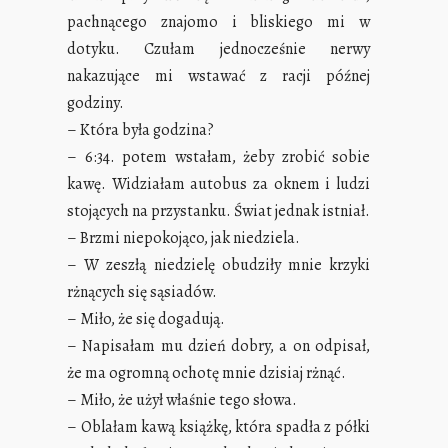
pachnącego znajomo i bliskiego mi w
dotyku. Czułam jednocześnie nerwy
nakazujące mi wstawać z racji późnej
godziny.
– Która była godzina?
– 6:34. potem wstałam, żeby zrobić sobie
kawę. Widziałam autobus za oknem i ludzi
stojących na przystanku. Świat jednak istniał.
– Brzmi niepokojąco, jak niedziela.
– W zeszłą niedzielę obudziły mnie krzyki
rżnących się sąsiadów.
– Miło, że się dogadują.
– Napisałam mu dzień dobry, a on odpisał,
że ma ogromną ochotę mnie dzisiaj rżnąć.
– Miło, że użył właśnie tego słowa.
– Oblałam kawą książkę, która spadła z półki