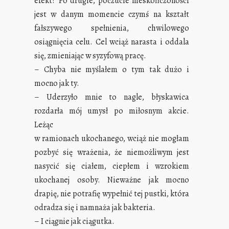
efekt? Po drugie, poczucie nieskończoności
jest w danym momencie czymś na kształt
fałszywego spełnienia, chwilowego
osiągnięcia celu. Cel wciąż narasta i oddala
się, zmieniając w syzyfową pracę.
– Chyba nie myślałem o tym tak dużo i
mocno jak ty.
– Uderzyło mnie to nagle, błyskawica
rozdarła mój umysł po miłosnym akcie.
Leżąc
w ramionach ukochanego, wciąż nie mogłam
pozbyć się wrażenia, że niemożliwym jest
nasycić się ciałem, ciepłem i wzrokiem
ukochanej osoby. Nieważne jak mocno
drapię, nie potrafię wypełnić tej pustki, która
odradza się i namnaża jak bakteria.
– I ciągnie jak ciągutka.