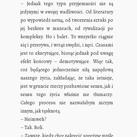
– Jednak tego typu przyjemności nie są
jedynymi w swojej wadliwości. Od literatury
po wypowiedź ustną, od tworzenia sztuki po
jej bezkres w muzeach, od rywalizacji po
kompleksy. No i balet. To wszystko ciągnie
się i przerywa, i wciąż swędzi, i nęci. Czasami
jest to ekscytujące, biorąc jednak pod uwagę
efekt końcowy – demotywujące. Więc tak,
coś będącego jednocześnie siłą napędową
naszego życia, zakładając, że taka istnieje,
jest w gruncie rzeczy pozbawione sensu, jak i
sensu tego życia właśnie nie tłumaczy.
Całego procesu nie nazwałabym niczym
innym, jak tęsknotą.
– Heimweh?
– Tak. Boli.
– Zawsze, kiedy chcę nakręcić sprężynę myślę