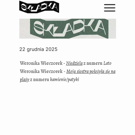
22 grudnia 2025
Weronika Wieczorek -
Niedziela
z numeru
Lato
Weronika Wieczorek -
Moja siostra położyła się na
plaży
z numeru
kamienie/patyki