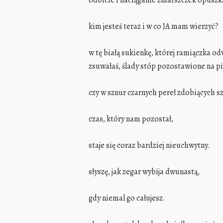
odbicie i naciąganie zmarszczek opusz
kim jesteś teraz i w co JA mam wierzyć?
w tę białą sukienkę, której ramiączka od
zsuwałaś, ślady stóp pozostawione na p
czy w sznur czarnych pereł zdobiących sz
czas, który nam pozostał,
staje się coraz bardziej nieuchwytny.
słyszę, jak zegar wybija dwunastą,
gdy niemal go całujesz.