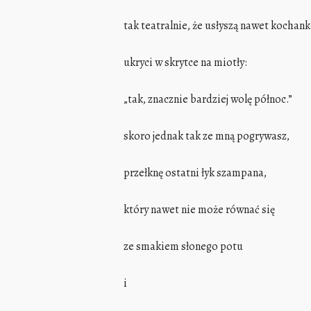
tak teatralnie, że usłyszą nawet kochan
ukryci w skrytce na miotły:
„tak, znacznie bardziej wolę północ.”
skoro jednak tak ze mną pogrywasz,
przełknę ostatni łyk szampana,
który nawet nie może równać się
ze smakiem słonego potu
i