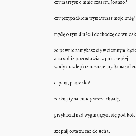
czy marzysz o mnie czasem, Joanno?
czy przypadkiem wymawiasz moje imię?
myślę o tym dłużej i dochodzę do wniosk
że pewnie zamykasz się w ciemnym kącie
a na sobie pozostawiasz puls ciepłej
wody oraz lepkie uczucie mydła na łokci
o, pani, panienko!
zerknij ty na mnie jeszcze chwilę,
przykucnij nad wyginającym się pod ból
szepnij ostatni raz do ucha,