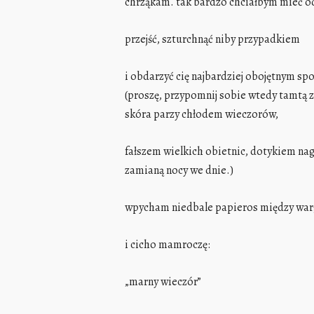
chrząkam. tak bardzo chciałbym mieć 
przejść, szturchnąć niby przypadkiem
i obdarzyć cię najbardziej obojętnym sp
(proszę, przypomnij sobie wtedy tamtą 
skóra parzy chłodem wieczorów,
fałszem wielkich obietnic, dotykiem nagi
zamianą nocy we dnie.)
wpycham niedbale papieros między war
i cicho mamroczę:
„marny wieczór”