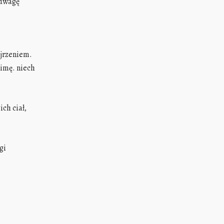
odwagę
ojrzeniem.
zimę. niech
ch ciał,
gi