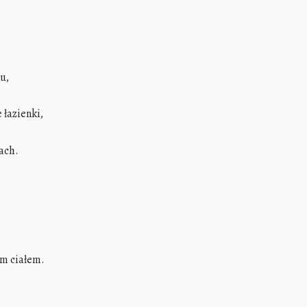
u,
 łazienki,
ach.
em ciałem.