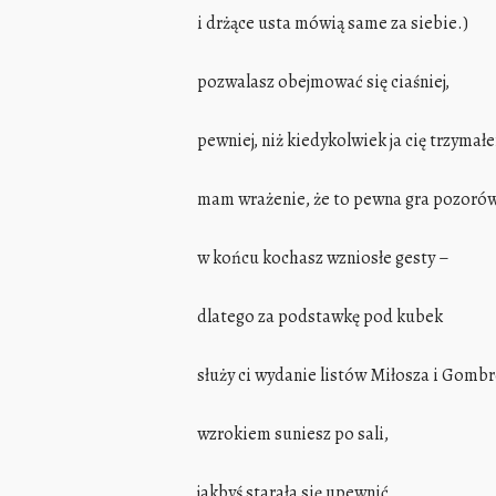
i drżące usta mówią same za siebie.)
pozwalasz obejmować się ciaśniej,
pewniej, niż kiedykolwiek ja cię trzymał
mam wrażenie, że to pewna gra pozorów
w końcu kochasz wzniosłe gesty –
dlatego za podstawkę pod kubek
służy ci wydanie listów Miłosza i Gomb
wzrokiem suniesz po sali,
jakbyś starała się upewnić,