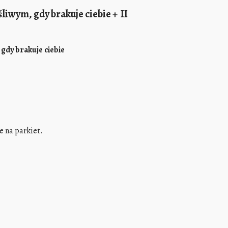
liwym, gdy brakuje ciebie + II
gdy brakuje ciebie
e na parkiet.