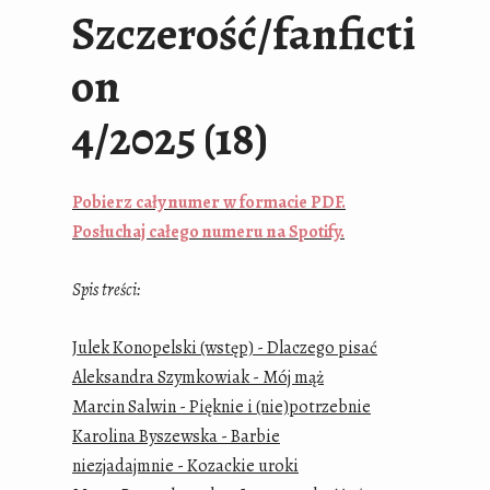
Szczerość/fanficti
on
4/2025 (18)
Pobierz cały numer w formacie PDF.
Posłuchaj całego numeru na Spotify.
Spis treści:
Julek Konopelski (wstęp) - Dlaczego pisać
Aleksandra Szymkowiak - Mój mąż
Marcin Salwin - Pięknie i (nie)potrzebnie
Karolina Byszewska - Barbie
niezjadajmnie - Kozackie uroki